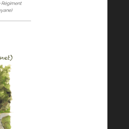
 Régiment
uyane)