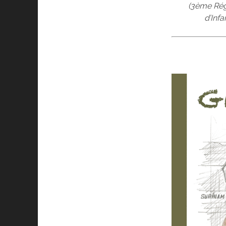
(3ème Rég
d’Inf